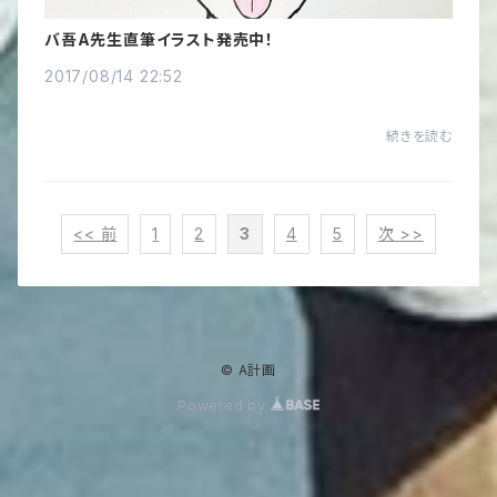
バ吾A先生直筆イラスト発売中！
2017/08/14 22:52
続きを読む
<< 前
1
2
3
4
5
次 >>
© A計画
Powered by