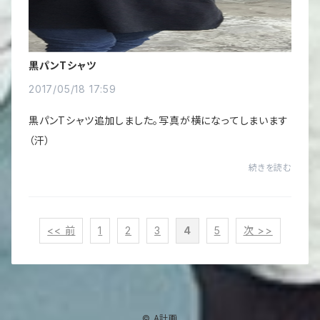
黒パンTシャツ
2017/05/18 17:59
黒パンTシャツ追加しました。写真が横になってしまいます
（汗）
続きを読む
<< 前
1
2
3
4
5
次 >>
© A計画